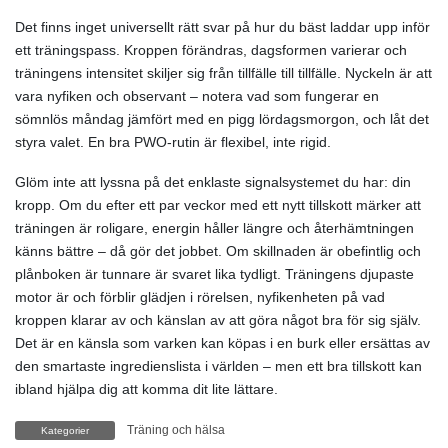
Det finns inget universellt rätt svar på hur du bäst laddar upp inför
ett träningspass. Kroppen förändras, dagsformen varierar och
träningens intensitet skiljer sig från tillfälle till tillfälle. Nyckeln är att
vara nyfiken och observant – notera vad som fungerar en
sömnlös måndag jämfört med en pigg lördagsmorgon, och låt det
styra valet. En bra PWO-rutin är flexibel, inte rigid.
Glöm inte att lyssna på det enklaste signalsystemet du har: din
kropp. Om du efter ett par veckor med ett nytt tillskott märker att
träningen är roligare, energin håller längre och återhämtningen
känns bättre – då gör det jobbet. Om skillnaden är obefintlig och
plånboken är tunnare är svaret lika tydligt. Träningens djupaste
motor är och förblir glädjen i rörelsen, nyfikenheten på vad
kroppen klarar av och känslan av att göra något bra för sig själv.
Det är en känsla som varken kan köpas i en burk eller ersättas av
den smartaste ingredienslista i världen – men ett bra tillskott kan
ibland hjälpa dig att komma dit lite lättare.
Träning och hälsa
Kategorier