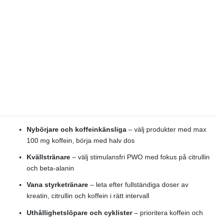
inte som en överbelastning av nervsystemet.
Tränar du sent på kvällen, säg efter klockan sju, är koffein ett
dåligt val oavsett tolerans. Koffeinets halveringstid ligger på fem
till sex timmar, vilket innebär att hälften av det intagna koffeinet
fortfarande cirkulerar i blodet när du lägger dig. Sömnkvaliteten
påverkas negativt, och det är ett dåligt byte oavsett hur bra
träningspasset blev. Lyckligtvis finns det stimulansfria alternativ
med citrullin, beta-alanin och adaptogener som ger bra
träningsupplevelse utan att störa nattsömnen.
Nybörjare och koffeinkänsliga
– välj produkter med max
100 mg koffein, börja med halv dos
Kvällstränare
– välj stimulansfri PWO med fokus på citrullin
och beta-alanin
Vana styrketränare
– leta efter fullständiga doser av
kreatin, citrullin och koffein i rätt intervall
Uthållighetslöpare och cyklister
– prioritera koffein och