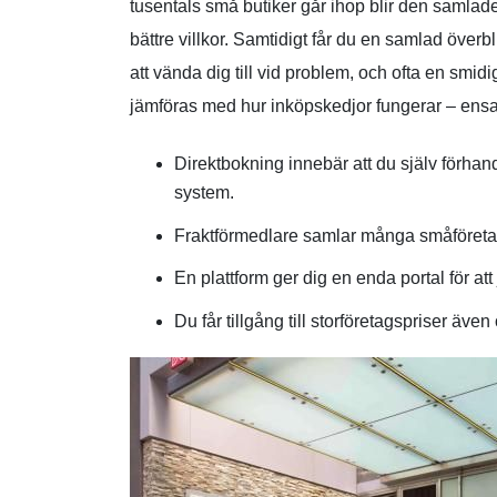
tusentals små butiker går ihop blir den samlade
bättre villkor. Samtidigt får du en samlad över
att vända dig till vid problem, och ofta en smi
jämföras med hur inköpskedjor fungerar – ensam 
Direktbokning innebär att du själv förhand
system.
Fraktförmedlare samlar många småföretags
En plattform ger dig en enda portal för att
Du får tillgång till storföretagspriser äv