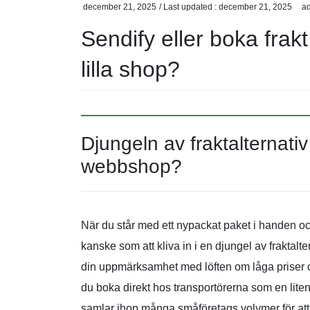
december 21, 2025
/ Last updated :
december 21, 2025
a
Sendify eller boka frakt
lilla shop?
Djungeln av fraktalternativ –
webbshop?
När du står med ett nypackat paket i handen oc
kanske som att kliva in i en djungel av fraktalt
din uppmärksamhet med löften om låga priser 
du boka direkt hos transportörerna som en lite
samlar ihop många småföretags volymer för att