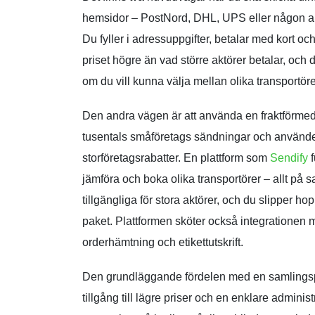
hemsidor – PostNord, DHL, UPS eller någon anna
Du fyller i adressuppgifter, betalar med kort och 
priset högre än vad större aktörer betalar, och 
om du vill kunna välja mellan olika transportör
Den andra vägen är att använda en fraktförmedl
tusentals småföretags sändningar och använde
storföretagsrabatter. En plattform som
Sendify
f
jämföra och boka olika transportörer – allt på s
tillgängliga för stora aktörer, och du slipper h
paket. Plattformen sköter också integrationen m
orderhämtning och etikettutskrift.
Den grundläggande fördelen med en samlingspla
tillgång till lägre priser och en enklare adminis