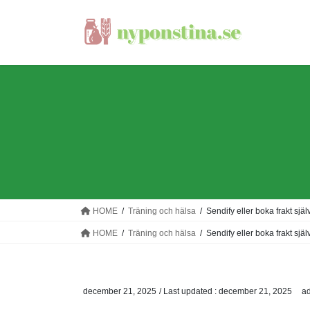
Skip
Skip
to
to
the
the
content
Navigation
HOME
Träning och hälsa
Sendify eller boka frakt själ
HOME
Träning och hälsa
Sendify eller boka frakt själ
december 21, 2025
/ Last updated :
december 21, 2025
a