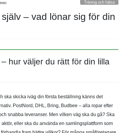
Träning och hälsa
dmin
 själv – vad lönar sig för din
 hur väljer du rätt för din lilla
h ska skicka iväg din första beställning känns det
ernativ. PostNord, DHL, Bring, Budbee – alla ropar efter
och snabba leveranser. Men vilken väg ska du gå? Ska
n aktör, eller ska du använda en samlingsplattform som
 förhandla fram bättre villkor? För många småföretagare