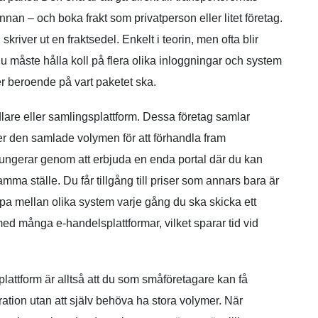
n – och boka frakt som privatperson eller litet företag.
skriver ut en fraktsedel. Enkelt i teorin, men ofta blir
du måste hålla koll på flera olika inloggningar och system
er beroende på vart paketet ska.
are eller samlingsplattform. Dessa företag samlar
r den samlade volymen för att förhandla fram
ungerar genom att erbjuda en enda portal där du kan
amma ställe. Du får tillgång till priser som annars bara är
oppa mellan olika system varje gång du ska skicka ett
ed många e-handelsplattformar, vilket sparar tid vid
ttform är alltså att du som småföretagare kan få
tration utan att själv behöva ha stora volymer. När