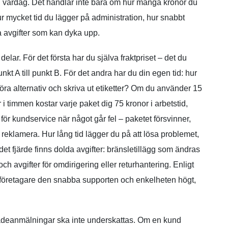
 vardag. Det handlar inte bara om hur många kronor du
ur mycket tid du lägger på administration, hur snabbt
a avgifter som kan dyka upp.
delar. För det första har du själva fraktpriset – det du
punkt A till punkt B. För det andra har du din egen tid: hur
jämföra alternativ och skriva ut etiketter? Om du använder 15
 i timmen kostar varje paket dig 75 kronor i arbetstid,
för kundservice när något går fel – paketet försvinner,
l reklamera. Hur lång tid lägger du på att lösa problemet,
et fjärde finns dolda avgifter: bränsletillägg som ändras
, och avgifter för omdirigering eller returhantering. Enligt
öretagare den snabba supporten och enkelheten högt,
kadeanmälningar ska inte underskattas. Om en kund