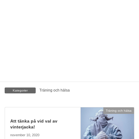
av träning som passar.
Det finns många olika former av träning att välja mellan. Många
kan gilla att styrketräna eller endast träna kondition medan andra
tycker att dans, yoga eller andra sporter kan vara roligare.
Det gäller att hitta det man tycker är kul för att kunna hålla igång
och träna flera gånger i veckan.
Man behöver inte alltid heller gå någonstans för att
träna
då man
även kan träna hemma. I vissa fall behöver man inte ens ha
redskap för att kunna träna i sitt hem.
Träning och hälsa
Kategorier
Träning och hälsa
Att tänka på vid val av
vinterjacka!
november 10, 2020