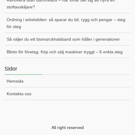
Renovera utan dammkaos – när lönar det sig att hyra en
stoftavskiljare?
Ordning i arbetsbilen: så sparar du tid, rygg och pengar – steg
för steg
Så väljer du ett bismarckhalsband som håller i generationer
Blinto för företag: Köp och sälj maskiner tryggt – 6 enkla steg
Sidor
Hemsida
Kontakta oss